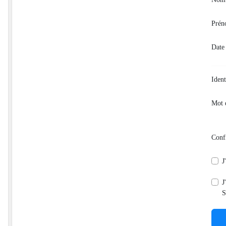
Pré
Date
Ident
Mot 
Conf
J
J
S