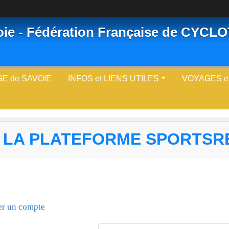
oie - Fédération Française de CYC
E de SAVOIE
INFOS et LIENS UTILES
VOYAGES e
 LA PLATEFORME SPORTSR
er un compte