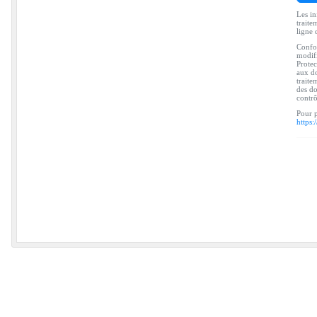
Les in
traite
ligne 
Confor
modifi
Protec
aux do
traite
des do
contr
Pour p
https: