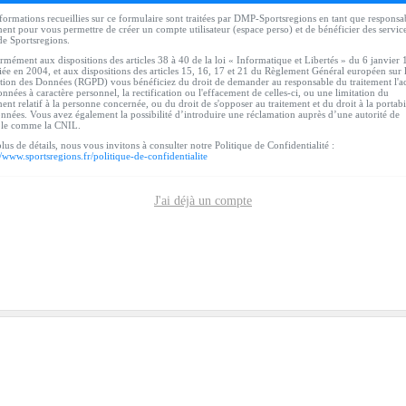
formations recueillies sur ce formulaire sont traitées par DMP-Sportsregions en tant que responsa
ment pour vous permettre de créer un compte utilisateur (espace perso) et de bénéficier des servic
de Sportsregions.
mément aux dispositions des articles 38 à 40 de la loi « Informatique et Libertés » du 6 janvier
ée en 2004, et aux dispositions des articles 15, 16, 17 et 21 du Règlement Général européen sur 
tion des Données (RGPD) vous bénéficiez du droit de demander au responsable du traitement l'a
nnées à caractère personnel, la rectification ou l'effacement de celles-ci, ou une limitation du
ment relatif à la personne concernée, ou du droit de s'opposer au traitement et du droit à la portabi
nnées. Vous avez également la possibilité d’introduire une réclamation auprès d’une autorité de
ôle comme la CNIL.
lus de détails, nous vous invitons à consulter notre Politique de Confidentialité :
//www.sportsregions.fr/politique-de-confidentialite
J'ai déjà un compte