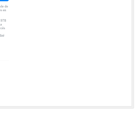
ble de
es en
 1978
la
ccès
lité